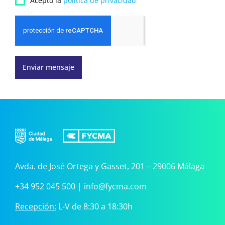
Acepto la
política de privacidad
Enviar mensaje
Avda. de José Ortega y Gasset, 201 – 29006 Málaga
+34 952 045 500
|
info@fycma.com
Recepción:
L-V de 8:30 a 18:30h