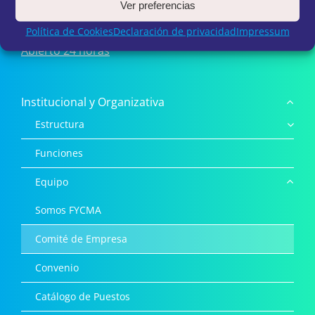
Ver preferencias
+34 952 026 969
|
hola@polodigital.eu
Política de Cookies
Declaración de privacidad
Impressum
Abierto 24 horas
Institucional y Organizativa
Estructura
Funciones
Equipo
Somos FYCMA
Comité de Empresa
Convenio
Catálogo de Puestos