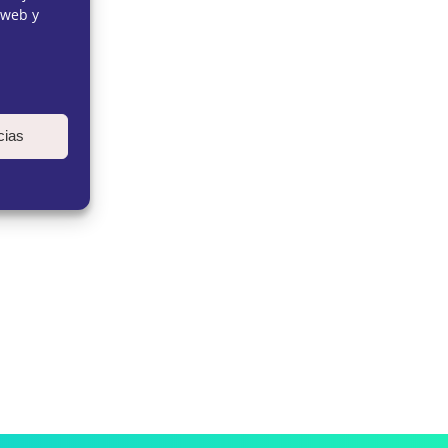
 web y
cias