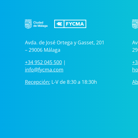
Avda. de José Ortega y Gasset, 201
Av
– 29006 Málaga
29
+34 952 045 500
|
+3
info@fycma.com
ho
Recepción:
L-V de 8:30 a 18:30h
Ab