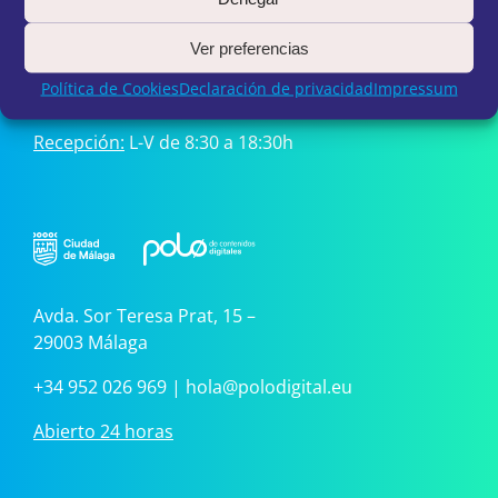
Ver preferencias
Avda. de José Ortega y Gasset, 201 – 29006 Málaga
Política de Cookies
Declaración de privacidad
Impressum
+34 952 045 500
|
info@fycma.com
Recepción:
L-V de 8:30 a 18:30h
Avda. Sor Teresa Prat, 15 –
29003 Málaga
+34 952 026 969
|
hola@polodigital.eu
Abierto 24 horas