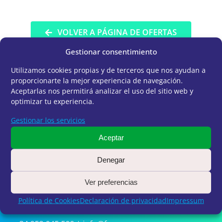
VOLVER A PÁGINA DE OFERTAS
Gestionar consentimiento
Utilizamos cookies propias y de terceros que nos ayudan a
proporcionarte la mejor experiencia de navegación.
Aceptarlas nos permitirá analizar el uso del sitio web y
optimizar tu experiencia.
Gestionar los servicios
Aceptar
Denegar
Ver preferencias
Política de Cookies
Declaración de privacidad
Impressum
Avda. de José Ortega y Gasset, 201 – 29006 Málaga