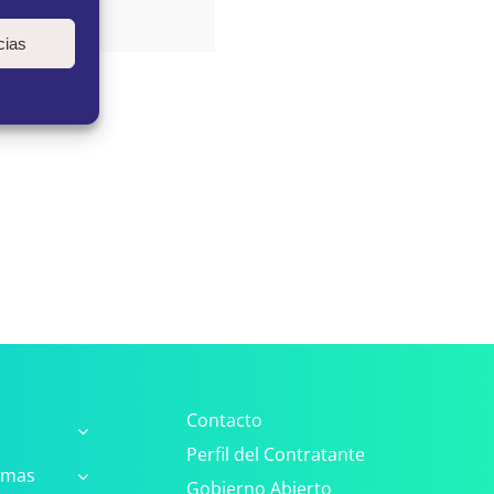
cias
Contacto
Perfil del Contratante
amas
Gobierno Abierto