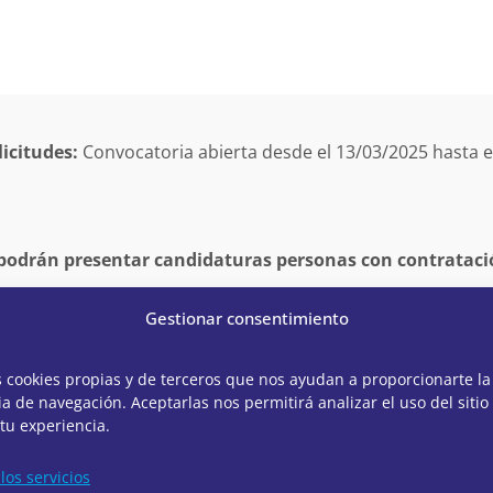
icitudes:
Convocatoria abierta desde el 13/03/2025 hasta 
 podrán presentar candidaturas personas con contrataci
Gestionar consentimiento
ha quedado desierta
s cookies propias y de terceros que nos ayudan a proporcionarte la
a de navegación. Aceptarlas nos permitirá analizar el uso del sitio
tu experiencia.
ASISTENTE DE FERIAS v.1
los servicios