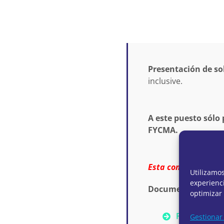
Presentación de sol
inclusive.
A este puesto sólo
FYCMA.
Esta convocatoria 
Utilizamo
experienci
Documentación:
optimizar 
P-IND03-25 
Gestionar 