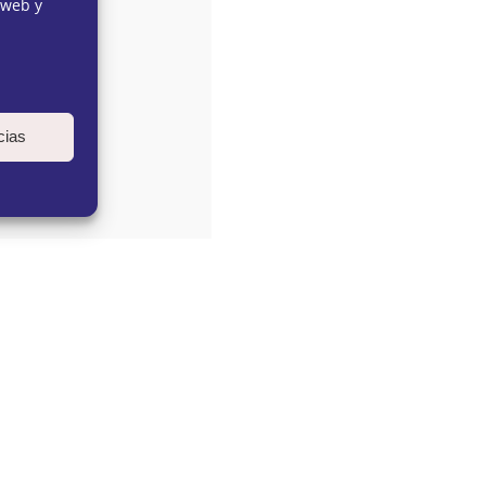
 web y
ARKETING
cias
G