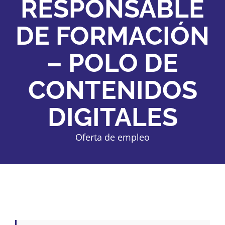
RESPONSABLE
Institucional y Organizativa
DE FORMACIÓN
Planes y Programas
– POLO DE
Compromiso
CONTENIDOS
Datos Financieros
DIGITALES
Oferta de empleo