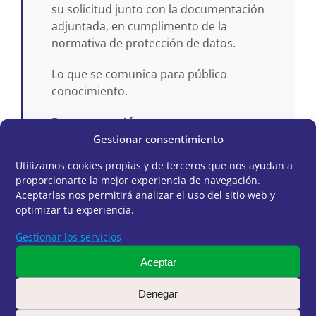
su solicitud junto con la documentación
adjuntada, en cumplimento de la
normativa de protección de datos.
Lo que se comunica para público
conocimiento.
Documentación:
Gestionar consentimiento
007_Anuncio boletin 116,
Utilizamos cookies propias y de terceros que nos ayudan a
supl 1_Edicto 20230620-
proporcionarte la mejor experiencia de navegación.
02728-2023-01
Aceptarlas nos permitirá analizar el uso del sitio web y
optimizar tu experiencia.
P-UE10-23 BASE ESPECÍFICA
– RESPONSABLE DE
Gestionar los servicios
PRODUCTO
Aceptar
Listado provisional
subsanación RESPONSABLE
Denegar
PRODUCTO-26-07-2023