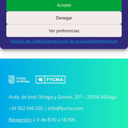
Aceptar
Denegar
Ver preferencias
Política de Cookies
Declaración de privacidad
Impressum
Avda. de José Ortega y Gasset, 201 – 29006 Málaga
+34 952 045 500
|
info@fycma.com
Recepción:
L-V de 8:30 a 18:30h