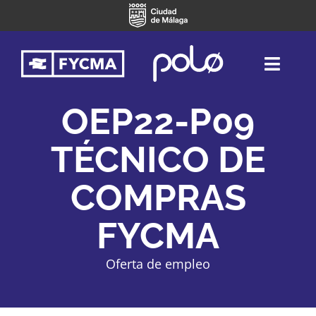
Saltar
al
contenido
Toggl
Navig
OEP22-P09
Institucional y Organizativa
TÉCNICO DE
Planes y Programas
COMPRAS
Compromiso
FYCMA
Datos Financieros
Oferta de empleo